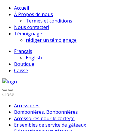
Accueil
À Propos de nous
Termes et conditions
Nous contacter!
Témoignage
rédiger un témoignage
Français
English
Boutique
Caisse
Close
Accessoires
Bombonières, Bonbonnières
Accessoires pour le cortège
Ensembles de service de gâteaux