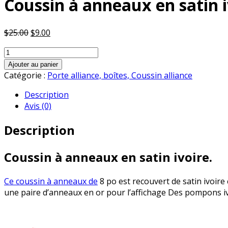
Coussin à anneaux en satin i
Le
Le
$
25.00
$
9.00
prix
prix
quantité
initial
actuel
de
était :
est :
Ajouter au panier
Coussin
Catégorie :
Porte alliance, boîtes, Coussin alliance
$25.00.
$9.00.
à
Description
anneaux
Avis (0)
en
satin
Description
ivoire.
Coussin à anneaux en satin ivoire.
Ce coussin à anneaux de
8 po est recouvert de satin ivoire
une paire d’anneaux en or pour l’affichage Des pompons ivoi