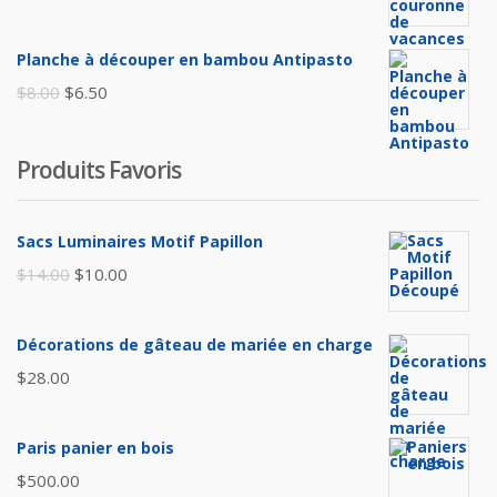
$105.00.
$85.00.
prix
prix
initial
actuel
Planche à découper en bambou Antipasto
était :
est :
Le
Le
$
8.00
$
6.50
$65.00.
$60.00.
prix
prix
initial
actuel
Produits Favoris
était :
est :
$8.00.
$6.50.
Sacs Luminaires Motif Papillon
Le
Le
$
14.00
$
10.00
prix
prix
initial
actuel
Décorations de gâteau de mariée en charge
était :
est :
$
28.00
$14.00.
$10.00.
Paris panier en bois
$
500.00