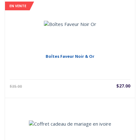
EN VENTE
Boîtes Faveur Noir & Or
Le
Le
$
27.00
$
35.00
prix
prix
actuel
initi
est :
étai
$27.00.
$35.