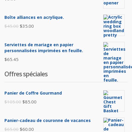
Boîte alliances en acrylique.
Le
Le
$
45.00
$
35.00
prix
prix
initial
actuel
Serviettes de mariage en papier
était :
est :
personnalisées imprimées en feuille.
$45.00.
$35.00.
$
65.45
Offres spéciales
Panier de Coffre Gourmand
Le
Le
$
105.00
$
85.00
prix
prix
initial
actuel
Panier-cadeau de couronne de vacances
était :
est :
Le
Le
$
65.00
$
60.00