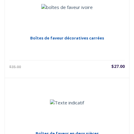
Boîtes de faveur décoratives carrées
Le
Le
$
27.00
$
35.00
prix
prix
actuel
initi
est :
étai
$27.00.
$35.
Boîtes de faveur en deux pièces