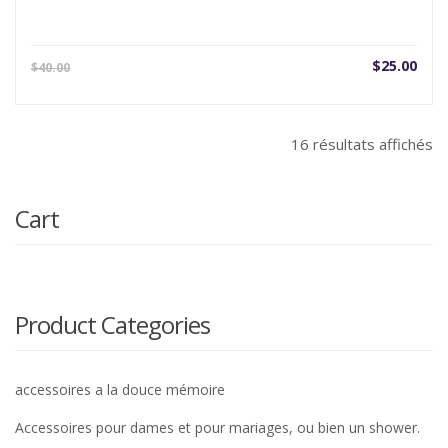
Le
Le
$
25.00
$
40.00
prix
prix
actuel
initi
est :
étai
16 résultats affichés
$25.00.
$40.
Cart
Product Categories
accessoires a la douce mémoire
Accessoires pour dames et pour mariages, ou bien un shower.