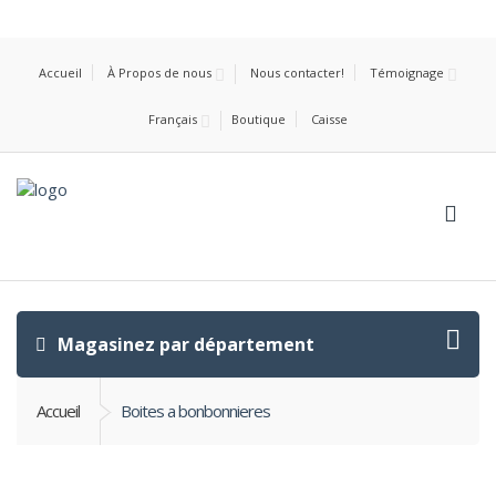
Accueil
À Propos de nous
Nous contacter!
Témoignage
Français
Boutique
Caisse
Magasinez par département
Accueil
Boites a bonbonnieres