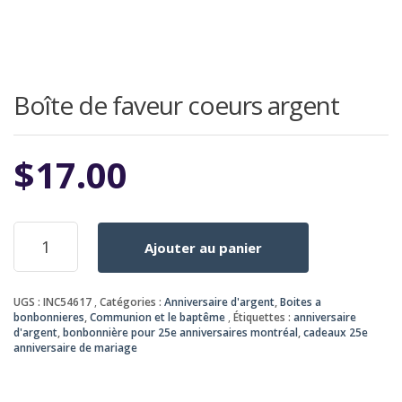
Boîte de faveur coeurs argent
$
17.00
quantité
Ajouter au panier
de
Boîte
de
UGS :
INC54617
Catégories :
Anniversaire d'argent
,
Boites a
faveur
bonbonnieres
,
Communion et le baptême
Étiquettes :
anniversaire
coeurs
d'argent
,
bonbonnière pour 25e anniversaires montréal
,
cadeaux 25e
argent
anniversaire de mariage