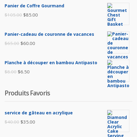
Panier de Coffre Gourmand
Le
Le
$
105.00
$
85.00
prix
prix
initial
actuel
Panier-cadeau de couronne de vacances
était :
est :
Le
Le
$
65.00
$
60.00
$105.00.
$85.00.
prix
prix
initial
actuel
Planche à découper en bambou Antipasto
était :
est :
Le
Le
$
8.00
$
6.50
$65.00.
$60.00.
prix
prix
initial
actuel
Produits Favoris
était :
est :
$8.00.
$6.50.
service de gâteau en acrylique
Le
Le
$
40.00
$
35.00
prix
prix