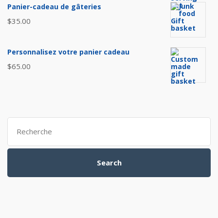
initial
actuel
Panier-cadeau de gâteries
était :
est :
$
35.00
$40.00.
$35.00.
Personnalisez votre panier cadeau
$
65.00
Search
for:
Search