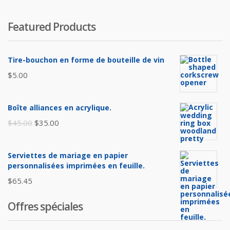
$25.
$
Featured Products
Tire-bouchon en forme de bouteille de vin
$
5.00
Boîte alliances en acrylique.
Le
Le
$
45.00
$
35.00
prix
prix
initial
actuel
Serviettes de mariage en papier
était :
est :
personnalisées imprimées en feuille.
$45.00.
$35.00.
$
65.45
Offres spéciales