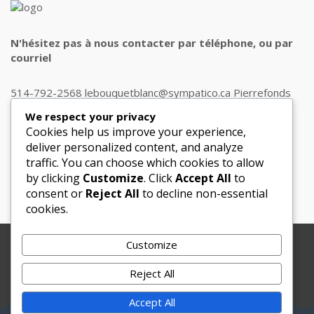
N'hésitez pas à nous contacter par téléphone, ou par
courriel
514-792-2568 lebouquetblanc@sympatico.ca Pierrefonds
H9J 1J8
We respect your privacy
Cookies help us improve your experience,
deliver personalized content, and analyze
traffic. You can choose which cookies to allow
Get in touch
by clicking
Customize
. Click
Accept All
to
consent or
Reject All
to decline non-essential
cookies.
Customize
Copyright © 2012-2025 Le Bouquet Blanc. All Rights
Reserved.
Reject All
Website Development
by
JBWebSoft
Accept All