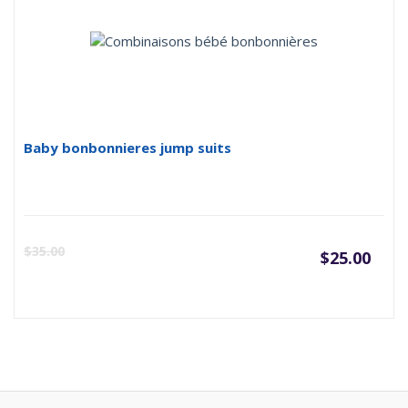
Baby bonbonnieres jump suits
Le
L
$
35.00
$
25.00
prix
p
actu
i
est :
é