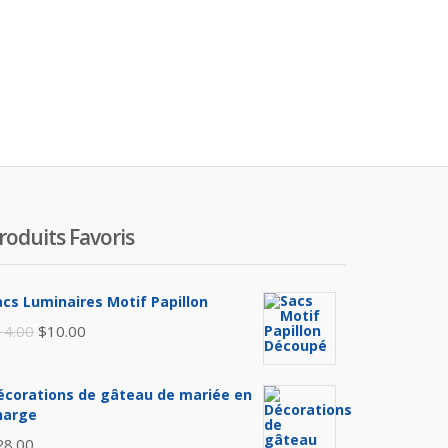
roduits Favoris
acs Luminaires Motif Papillon
Le
Le
14.00
$
10.00
prix
prix
initial
actuel
écorations de gâteau de mariée en
était :
est :
harge
$14.00.
$10.00.
28.00