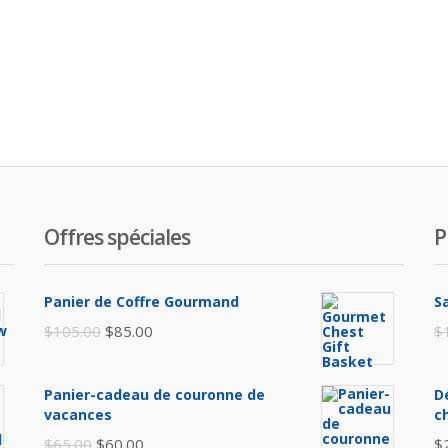
Offres spéciales
P
Panier de Coffre Gourmand
S
Le
Le
$
105.00
$
85.00
$
prix
prix
initial
actuel
Panier-cadeau de couronne de
D
était :
est :
vacances
c
$105.00.
$85.00.
Le
Le
$
65.00
$
60.00
$