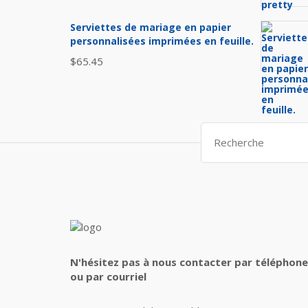
prix
prix
initial
actuel
Serviettes de mariage en papier
était :
est :
personnalisées imprimées en feuille.
$45.00.
$35.00.
$
65.45
Search
for:
N'hésitez pas à nous contacter par téléphone
ou par courriel