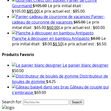
Panier de Coffre
Gourmand
$
105.00
Le prix initial était :
$105.00.
$
85.00
Le prix actuel est : $85.00.
Panier-
cadeau de couronne de vacances
$
65.00
Le prix
initial était : $65.00.
$
60.00
Le prix actuel est : $60.00.
Planche à découper en bambou Antipasto
$
8.00
Le
prix initial était : $8.00.
$
6.50
Le prix actuel est : $6.50.
Produits Favoris
Le panier blanc designer
$
50.00
Distributeur de
boules de gomme
$
4.25
Gâteau de couple qui
s'embrasse
$
69.00
Search for:
Search