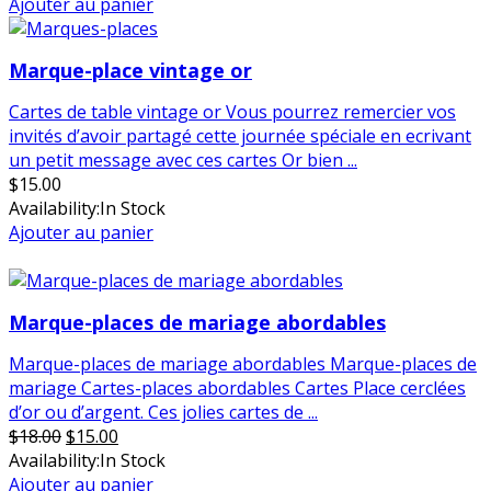
Ajouter au panier
Marque-place vintage or
Cartes de table vintage or Vous pourrez remercier vos
invités d’avoir partagé cette journée spéciale en ecrivant
un petit message avec ces cartes Or bien ...
$
15.00
Availability:
In Stock
Ajouter au panier
en vente
Marque-places de mariage abordables
Marque-places de mariage abordables Marque-places de
mariage Cartes-places abordables Cartes Place cerclées
d’or ou d’argent. Ces jolies cartes de ...
Le
Le
$
18.00
$
15.00
prix
prix
Availability:
In Stock
initial
actuel
Ajouter au panier