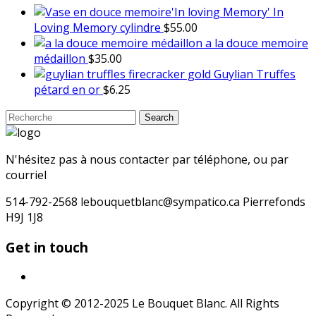
In
$8.00.
$6.50.
Loving Memory cylindre
$
55.00
a la douce memoire
médaillon
$
35.00
Guylian Truffes
pétard en or
$
6.25
Search
Search
for:
N'hésitez pas à nous contacter par téléphone, ou par
courriel
514-792-2568 lebouquetblanc@sympatico.ca Pierrefonds
H9J 1J8
Get in touch
Copyright © 2012-2025 Le Bouquet Blanc. All Rights