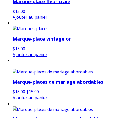
Marque-place fleur craie
$
15.00
Ajouter au panier
Marque-place vintage or
$
15.00
Ajouter au panier
en vente
Marque-places de mariage abordables
Le
Le
$
18.00
$
15.00
prix
prix
Ajouter au panier
initial
actuel
était :
est :
$18.00.
$15.00.