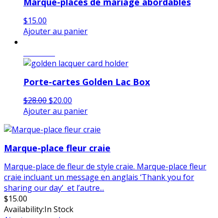
Marque-places de mariage abordables
$
15.00
Ajouter au panier
en vente
Porte-cartes Golden Lac Box
Le
Le
$
28.00
$
20.00
prix
prix
Ajouter au panier
initial
actuel
était :
est :
$28.00.
$20.00.
Marque-place fleur craie
Marque-place de fleur de style craie. Marque-place fleur
craie incluant un message en anglais ‘Thank you for
sharing our day’ et l’autre...
$
15.00
Availability:
In Stock