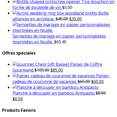
Tire-bouchon en
forme de bouteille de vin
$
5.00
Boîte
Le
Le
alliances en acrylique.
$
45.00
$
35.00
prix
prix
initial
actuel
était :
est :
Serviettes de mariage en papier personnalisées
$45.00.
$35.00.
imprimées en feuille.
$
65.45
Offres spéciales
Panier de Coffre
Le
Le
Gourmand
$
105.00
$
85.00
prix
prix
Panier-
initial
actuel
Le
Le
cadeau de couronne de vacances
$
65.00
$
60.00
était :
est :
prix
prix
$105.00.
$85.00.
initial
actuel
Planche à découper en bambou Antipasto
$
8.00
Le
Le
était :
est :
$
6.50
prix
prix
$65.00.
$60.00.
initial
actuel
Produits Favoris
était :
est :