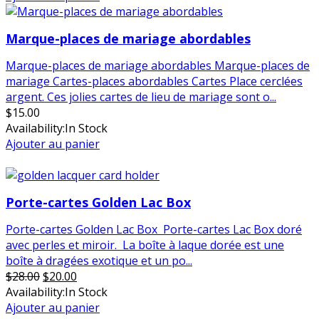
était :
est :
$18.00.
$15.00.
Marque-places de mariage abordables
Marque-places de mariage abordables Marque-places de
mariage Cartes-places abordables Cartes Place cerclées
argent. Ces jolies cartes de lieu de mariage sont o...
$
15.00
Availability:
In Stock
Ajouter au panier
en vente
Porte-cartes Golden Lac Box
Porte-cartes Golden Lac Box Porte-cartes Lac Box doré
avec perles et miroir. La boîte à laque dorée est une
boîte à dragées exotique et un po...
Le
Le
$
28.00
$
20.00
prix
prix
Availability:
In Stock
initial
actuel
Ajouter au panier