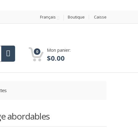
Français
Boutique
Caisse
Mon panier:
0
$
0.00
ttes
ge abordables