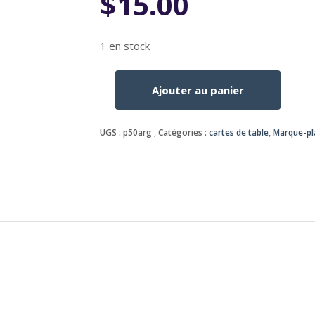
$
15.00
1 en stock
Ajouter au panier
quantité
de
Marque-
UGS :
p50arg
Catégories :
cartes de table
,
Marque-pla
places
de
mariage
abordables