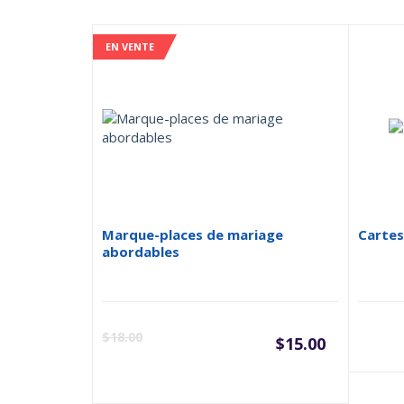
EN VENTE
Marque-places de mariage
Cartes
abordables
Le
Le
$
18.00
$
15.00
prix
pri