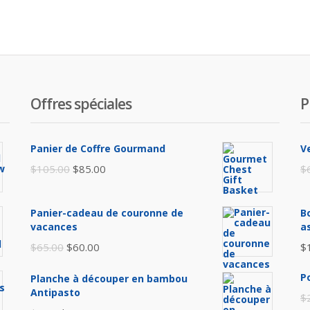
ial
t :
.00.
Offres spéciales
P
Panier de Coffre Gourmand
V
Le
Le
$
105.00
$
85.00
$
prix
prix
initial
actuel
Panier-cadeau de couronne de
B
était :
est :
vacances
a
$105.00.
$85.00.
Le
Le
$
65.00
$
60.00
$
prix
prix
P
Planche à découper en bambou
initial
actuel
Antipasto
$
était :
est :