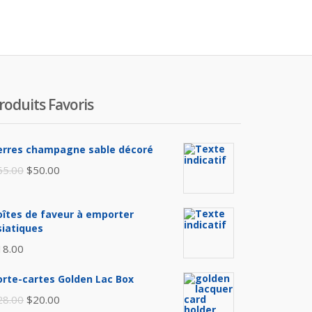
actuel
initial
est :
était :
$20.00.
$28.0
roduits Favoris
erres champagne sable décoré
Le
Le
65.00
$
50.00
prix
prix
initial
actuel
oîtes de faveur à emporter
était :
est :
siatiques
$65.00.
$50.00.
18.00
orte-cartes Golden Lac Box
Le
Le
28.00
$
20.00