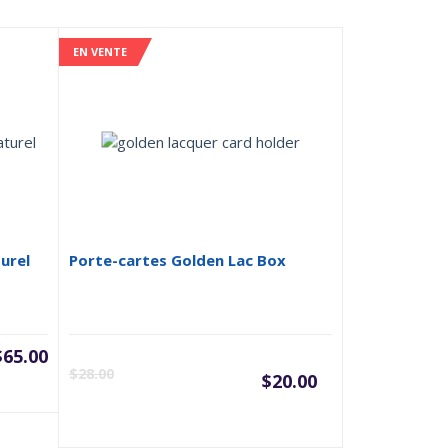
EN VENTE
urel
Porte-cartes Golden Lac Box
$
65.00
Le
Le
$
28.00
$
20.00
prix
prix