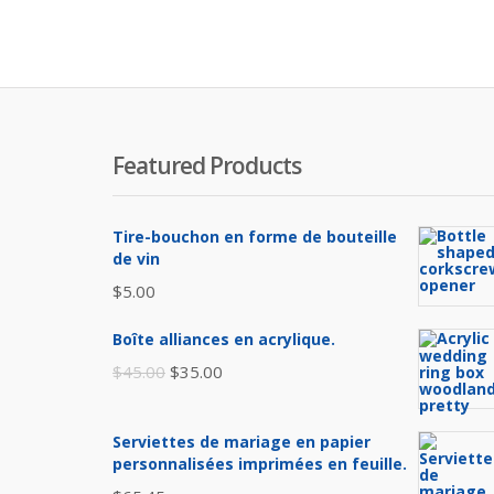
actuel
init
est :
étai
$15.00.
$18
Featured Products
Tire-bouchon en forme de bouteille
de vin
$
5.00
Boîte alliances en acrylique.
Le
Le
$
45.00
$
35.00
prix
prix
initial
actuel
Serviettes de mariage en papier
était :
est :
personnalisées imprimées en feuille.
$45.00.
$35.00.