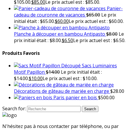
$105.00.
$
85.00
Le prix actuel est : $85.00.
Panier-
cadeau de couronne de vacances
$
65.00
Le prix
initial était : $65.00.
$
60.00
Le prix actuel est : $60.00.
Planche à découper en bambou Antipasto
$
8.00
Le
prix initial était : $8.00.
$
6.50
Le prix actuel est : $6.50.
Produits Favoris
Sacs Luminaires
Motif Papillon
$
14.00
Le prix initial était :
$14.00.
$
10.00
Le prix actuel est : $10.00.
Décorations de gâteau de mariée en charge
$
28.00
Paris panier en bois
$
500.00
Search for:
Search
N'hésitez pas à nous contacter par téléphone, ou par