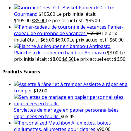
Panier de Coffre
Gourmand
$
105.00
Le prix initial était :
$105.00.
$
85.00
Le prix actuel est : $85.00.
Panier-
cadeau de couronne de vacances
$
65.00
Le prix
initial était : $65.00.
$
60.00
Le prix actuel est : $60.00.
Planche à découper en bambou Antipasto
$
8.00
Le
prix initial était : $8.00.
$
6.50
Le prix actuel est : $6.50.
Produits Favoris
Assiette à râper et à
tremper
$
12.00
Serviettes de mariage en papier personnalisées
imprimées en feuille.
$
65.45
Allumettes, boîtes
d'allumettes, allumettes pour cigares
$
90.00