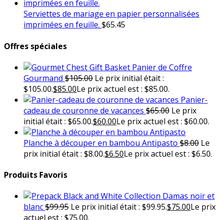
Serviettes de mariage en papier personnalisées
imprimées en feuille.
$
65.45
Offres spéciales
Panier de Coffre
Gourmand
$
105.00
Le prix initial était :
$105.00.
$
85.00
Le prix actuel est : $85.00.
Panier-
cadeau de couronne de vacances
$
65.00
Le prix
initial était : $65.00.
$
60.00
Le prix actuel est : $60.00.
Planche à découper en bambou Antipasto
$
8.00
Le
prix initial était : $8.00.
$
6.50
Le prix actuel est : $6.50.
Produits Favoris
Damas noir et
blanc
$
99.95
Le prix initial était : $99.95.
$
75.00
Le prix
actuel est : $75.00.