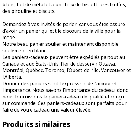
blanc,
fait
de
métal
et
a
un
choix
d
e
biscotti
des
truffes,
des pirouline et biscuts.
Demandez
à
vos
invités
de
parler,
car
vous
êtes
assuré
d’avoir
un
panier
qui
est
le
discours
de
la
ville
pour
la
mode.
Notre beau panier soulier et maintenant disponible
seulement en blanc.
Les
paniers-cadeaux
peuvent
être
expédiés
partout
au
Canada
et
aux
États-Unis.
Fier
de
desservir
Ottawa,
Montréal,
Québec,
Toronto,
l’Ouest-de-l’Île,
Vancouver
et
l’Alberta.
Donner
des
paniers
sont
l’expression
de
l’amour
et
l’importance.
Nous
savons
l’importance
du
cadeau,
donc
nous
fournissons
le
panier-cadeau
de
qualité
et
conçu
sur
commande.
Ces
paniers-cadeaux
sont
parfaits
pour
faire
de
votre
cadeau
une
valeur
élevée.
Produits similaires