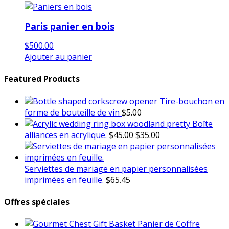
Paris panier en bois
$
500.00
Ajouter au panier
Featured Products
Tire-bouchon en
forme de bouteille de vin
$
5.00
Boîte
Le
Le
alliances en acrylique.
$
45.00
$
35.00
prix
prix
initial
actuel
était :
est :
Serviettes de mariage en papier personnalisées
$45.00.
$35.00.
imprimées en feuille.
$
65.45
Offres spéciales
Panier de Coffre