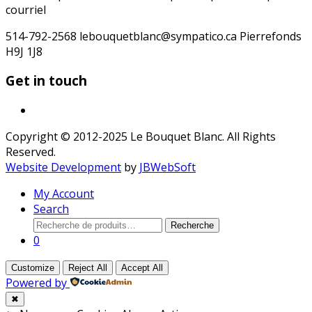
courriel
514-792-2568 lebouquetblanc@sympatico.ca Pierrefonds
H9J 1J8
Get in touch
Copyright © 2012-2025 Le Bouquet Blanc. All Rights
Reserved.
Website Development
by
JBWebSoft
My Account
Search
Recherche
Recherche
pour :
0
Customize
Reject All
Accept All
Powered by
✖