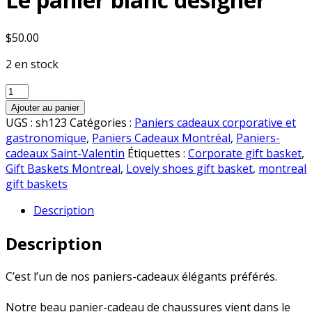
$
50.00
2 en stock
quantité
de
Ajouter au panier
Le
UGS :
sh123
Catégories :
Paniers cadeaux corporative et
panier
gastronomique
,
Paniers Cadeaux Montréal
,
Paniers-
blanc
cadeaux Saint-Valentin
Étiquettes :
Corporate gift basket
,
designer
Gift Baskets Montreal
,
Lovely shoes gift basket
,
montreal
gift baskets
Description
Description
C’est
l’un
de
nos
paniers-cadeaux
élégants
préférés.
Notre
beau
panier-cadeau
de
chaussures
vient
dans
le