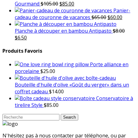
Le
Le
Gourmand
$
105.00
$
85.00
prix
prix
Panier-
initial
actuel
Le
Le
cadeau de couronne de vacances
$
65.00
$
60.00
était :
est :
prix
prix
$105.00.
$85.00.
initial
actuel
Planche à découper en bambou Antipasto
$
8.00
Le
Le
était :
est :
$
6.50
prix
prix
$65.00.
$60.00.
initial
actuel
Produits Favoris
était :
est :
Porte alliance en
$8.00.
$6.50.
porcelaine
$
25.00
Bouteille d'huile d'olive «Goût du verger» dans un
coffret cadeau
$
14.00
Conservatoire à
tirelire Style
$
85.00
Search
Search
for:
N'hésitez pas à nous contacter par téléphone, ou par