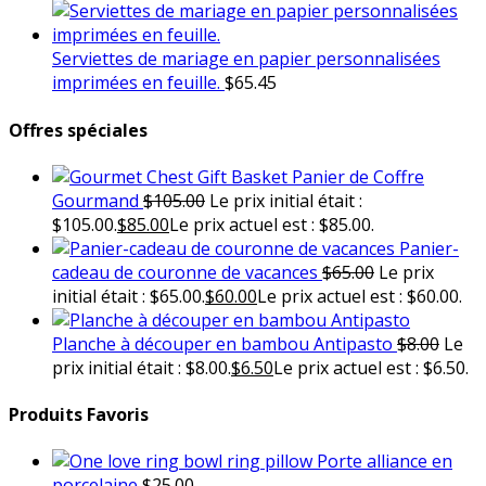
Serviettes de mariage en papier personnalisées
imprimées en feuille.
$
65.45
Offres spéciales
Panier de Coffre
Gourmand
$
105.00
Le prix initial était :
$105.00.
$
85.00
Le prix actuel est : $85.00.
Panier-
cadeau de couronne de vacances
$
65.00
Le prix
initial était : $65.00.
$
60.00
Le prix actuel est : $60.00.
Planche à découper en bambou Antipasto
$
8.00
Le
prix initial était : $8.00.
$
6.50
Le prix actuel est : $6.50.
Produits Favoris
Porte alliance en
porcelaine
$
25.00