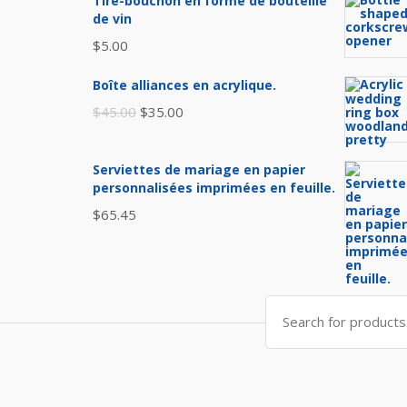
Tire-bouchon en forme de bouteille
de vin
$
5.00
Boîte alliances en acrylique.
Original
Current
$
45.00
$
35.00
price
price
was:
is:
Serviettes de mariage en papier
$45.00.
$35.00.
personnalisées imprimées en feuille.
$
65.45
Search
for: