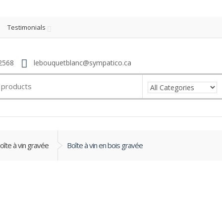
Testimonials
2568
lebouquetblanc@sympatico.ca
oîte à vin gravée
Boîte à vin en bois gravée