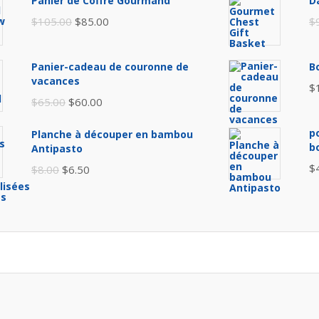
Panier de Coffre Gourmand
D
Original
Current
$
105.00
$
85.00
$
price
price
was:
is:
Panier-cadeau de couronne de
B
$105.00.
$85.00.
vacances
$
Original
Current
$
65.00
$
60.00
price
price
p
Planche à découper en bambou
was:
is:
b
Antipasto
$65.00.
$60.00.
$
Original
Current
$
8.00
$
6.50
price
price
was:
is:
$8.00.
$6.50.