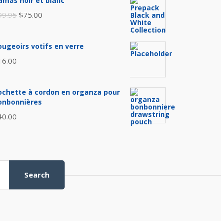
amas noir et blanc
Original
Current
99.95
$
75.00
price
price
was:
is:
ougeoirs votifs en verre
$99.95.
$75.00.
16.00
ochette à cordon en organza pour
onbonnières
40.00
Search