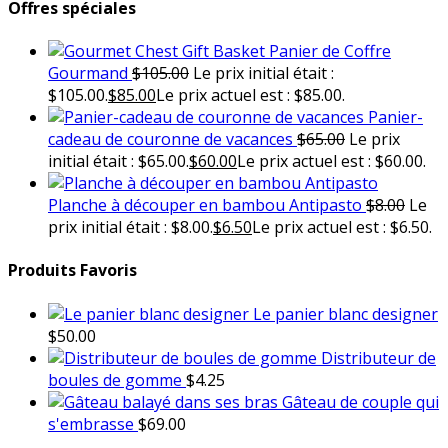
Offres spéciales
Panier de Coffre
Gourmand
$
105.00
Le prix initial était :
$105.00.
$
85.00
Le prix actuel est : $85.00.
Panier-
cadeau de couronne de vacances
$
65.00
Le prix
initial était : $65.00.
$
60.00
Le prix actuel est : $60.00.
Planche à découper en bambou Antipasto
$
8.00
Le
prix initial était : $8.00.
$
6.50
Le prix actuel est : $6.50.
Produits Favoris
Le panier blanc designer
$
50.00
Distributeur de
boules de gomme
$
4.25
Gâteau de couple qui
s'embrasse
$
69.00