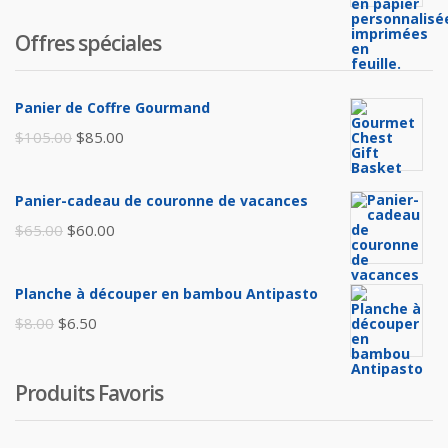
Offres spéciales
Panier de Coffre Gourmand
Le
Le
$
105.00
$
85.00
prix
prix
initial
actuel
Panier-cadeau de couronne de vacances
était :
est :
Le
Le
$
65.00
$
60.00
$105.00.
$85.00.
prix
prix
initial
actuel
Planche à découper en bambou Antipasto
était :
est :
Le
Le
$
8.00
$
6.50
$65.00.
$60.00.
prix
prix
initial
actuel
Produits Favoris
était :
est :
$8.00.
$6.50.