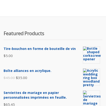
Featured Products
Tire-bouchon en forme de bouteille de vin
$
5.00
Boîte alliances en acrylique.
Le
Le
$
45.00
$
35.00
prix
prix
initial
actuel
Serviettes de mariage en papier
était :
est :
personnalisées imprimées en feuille.
$45.00.
$35.00.
$
65.45