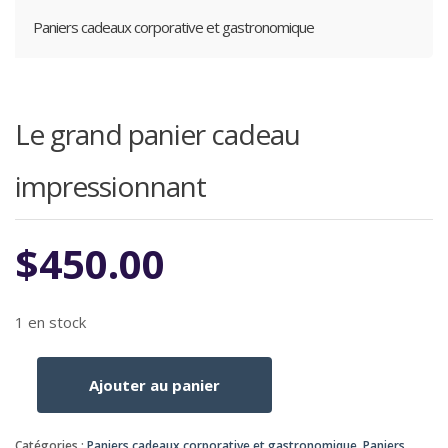
Paniers cadeaux corporative et gastronomique
Le grand panier cadeau
impressionnant
$
450.00
1 en stock
Ajouter au panier
quantité
de
Le
Catégories :
Paniers cadeaux corporative et gastronomique
,
Paniers