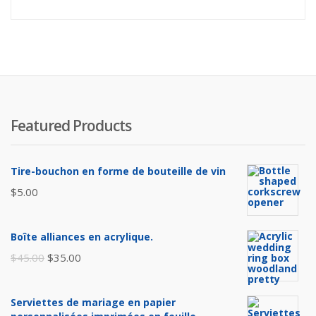
Featured Products
Tire-bouchon en forme de bouteille de vin
$
5.00
Boîte alliances en acrylique.
Le
Le
$
45.00
$
35.00
prix
prix
initial
actuel
Serviettes de mariage en papier