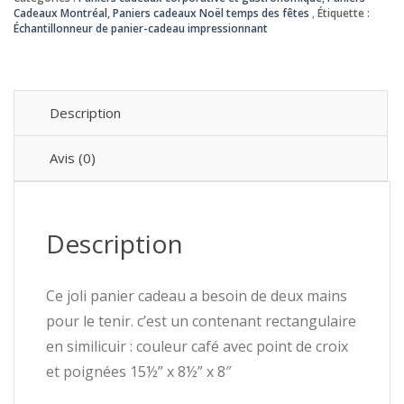
grand
Cadeaux Montréal
,
Paniers cadeaux Noël temps des fêtes
Étiquette :
Échantillonneur de panier-cadeau impressionnant
panier
cadeau
impressionnant
Description
Avis (0)
Description
Ce joli panier cadeau a besoin de deux mains
pour le tenir. c’est un contenant rectangulaire
en similicuir : couleur café avec point de croix
et poignées 15½” x 8½” x 8″