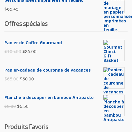
était :
est :
personnalisées imprimées en feuille.
$45.00.
$35.00.
$
65.45
Offres spéciales
Panier de Coffre Gourmand
Le
Le
$
105.00
$
85.00
prix
prix
initial
actuel
Panier-cadeau de couronne de vacances
était :
est :
Le
Le
$
65.00
$
60.00
$105.00.
$85.00.
prix
prix
initial
actuel
Planche à découper en bambou Antipasto
était :
est :
Le
Le
$
8.00
$
6.50
$65.00.
$60.00.
prix
prix
initial
actuel
Produits Favoris
était :
est :