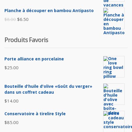
initial
actuel
Planche à découper en bambou Antipasto
était :
est :
Le
Le
$
8.00
$
6.50
$65.00.
$60.00.
prix
prix
initial
actuel
Produits Favoris
était :
est :
$8.00.
$6.50.
Porte alliance en porcelaine
$
25.00
Bouteille d'huile d'olive «Goût du verger»
dans un coffret cadeau
$
14.00
Conservatoire à tirelire Style
$
85.00