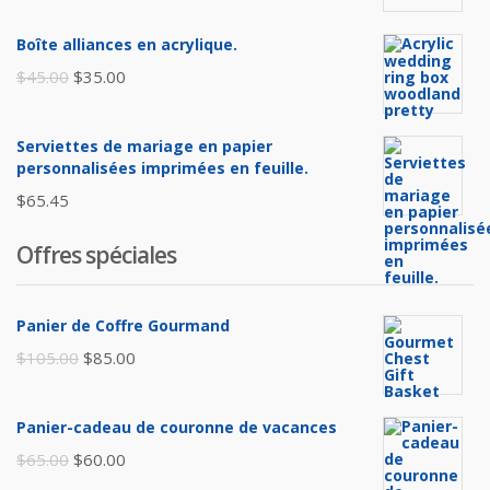
Boîte alliances en acrylique.
Le
Le
$
45.00
$
35.00
prix
prix
initial
actuel
Serviettes de mariage en papier
était :
est :
personnalisées imprimées en feuille.
$45.00.
$35.00.
$
65.45
Offres spéciales
Panier de Coffre Gourmand
Le
Le
$
105.00
$
85.00
prix
prix
initial
actuel
Panier-cadeau de couronne de vacances
était :
est :
Le
Le
$
65.00
$
60.00
$105.00.
$85.00.
prix
prix