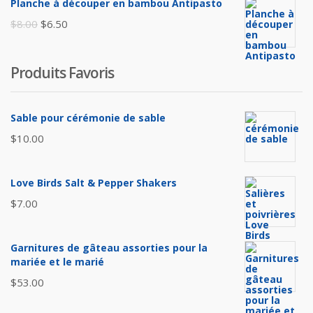
Planche à découper en bambou Antipasto
était :
est :
Le
Le
$
8.00
$
6.50
$65.00.
$60.00.
prix
prix
initial
actuel
Produits Favoris
était :
est :
$8.00.
$6.50.
Sable pour cérémonie de sable
$
10.00
Love Birds Salt & Pepper Shakers
$
7.00
Garnitures de gâteau assorties pour la
mariée et le marié
$
53.00