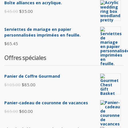
Boîte alliances en acrylique.
Le
Le
$
45.00
$
35.00
prix
prix
initial
actuel
Serviettes de mariage en papier
était :
est :
personnalisées imprimées en feuille.
$45.00.
$35.00.
$
65.45
Offres spéciales
Panier de Coffre Gourmand
Le
Le
$
105.00
$
85.00
prix
prix
initial
actuel
Panier-cadeau de couronne de vacances
était :
est :
Le
Le
$
65.00
$
60.00
$105.00.
$85.00.
prix
prix
initial
actuel