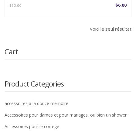
Le
Le
$
6.00
$
12.00
prix
prix
actuel
initi
est :
étai
Voici le seul résultat
$6.00.
$12.
Cart
Product Categories
accessoires a la douce mémoire
Accessoires pour dames et pour mariages, ou bien un shower.
Accessoires pour le cortège