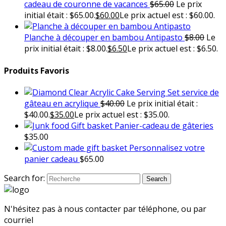
cadeau de couronne de vacances
$
65.00
Le prix
initial était : $65.00.
$
60.00
Le prix actuel est : $60.00.
Planche à découper en bambou Antipasto
$
8.00
Le
prix initial était : $8.00.
$
6.50
Le prix actuel est : $6.50.
Produits Favoris
service de
gâteau en acrylique
$
40.00
Le prix initial était :
$40.00.
$
35.00
Le prix actuel est : $35.00.
Panier-cadeau de gâteries
$
35.00
Personnalisez votre
panier cadeau
$
65.00
Search for:
Search
N'hésitez pas à nous contacter par téléphone, ou par
courriel