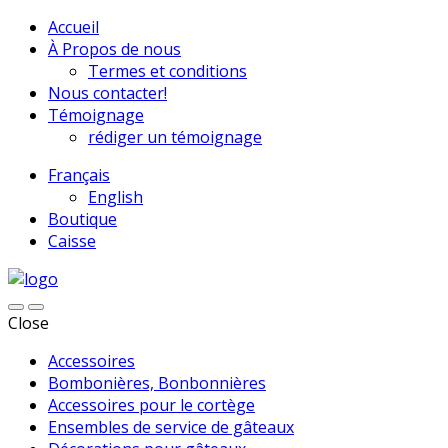
Accueil
À Propos de nous
Termes et conditions
Nous contacter!
Témoignage
rédiger un témoignage
Français
English
Boutique
Caisse
Close
Accessoires
Bombonières, Bonbonnières
Accessoires pour le cortège
Ensembles de service de gâteaux