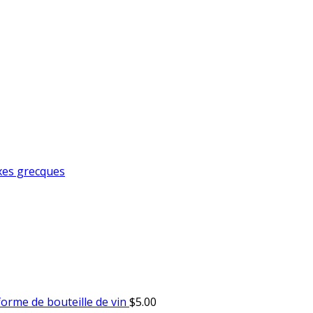
xes grecques
orme de bouteille de vin
$
5.00