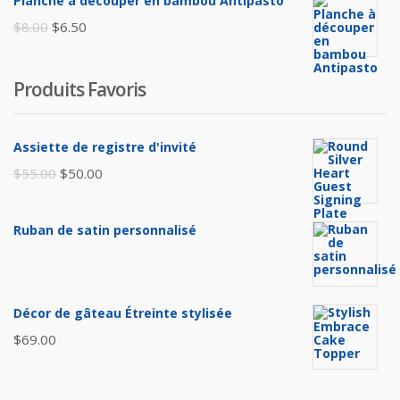
Planche à découper en bambou Antipasto
était :
est :
Le
Le
$
8.00
$
6.50
$65.00.
$60.00.
prix
prix
initial
actuel
Produits Favoris
était :
est :
$8.00.
$6.50.
Assiette de registre d'invité
Le
Le
$
55.00
$
50.00
prix
prix
initial
actuel
Ruban de satin personnalisé
était :
est :
$55.00.
$50.00.
Décor de gâteau Étreinte stylisée
$
69.00