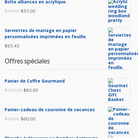
Boîte alliances en acrylique.
Le
Le
$
45.00
$
35.00
prix
prix
initial
actuel
Serviettes de mariage en papier
était :
est :
personnalisées imprimées en feuille.
$45.00.
$35.00.
$
65.45
Offres spéciales
Panier de Coffre Gourmand
Le
Le
$
105.00
$
85.00
prix
prix
initial
actuel
Panier-cadeau de couronne de vacances
était :
est :
Le
Le
$
65.00
$
60.00
$105.00.
$85.00.
prix
prix
initial
actuel