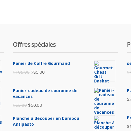
Offres spéciales
P
Panier de Coffre Gourmand
s
Le
Le
$
105.00
$
85.00
$
prix
prix
initial
actuel
Panier-cadeau de couronne de
P
était :
est :
vacances
$
$105.00.
$85.00.
Le
Le
$
65.00
$
60.00
prix
prix
P
Planche à découper en bambou
initial
actuel
Antipasto
$
était :
est :