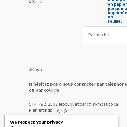
$45.00.
$35.00.
$
65.45
Search
for:
N'hésitez pas à nous contacter par téléphone
ou par courriel
514-792-2568 lebouquetblanc@sympatico.ca
Pierrefonds H9J 1J8
We respect your privacy