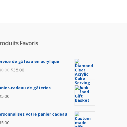
roduits Favoris
ervice de gâteau en acrylique
Le
Le
40.00
$
35.00
prix
prix
initial
actuel
anier-cadeau de gâteries
était :
est :
35.00
$40.00.
$35.00.
ersonnalisez votre panier cadeau
65.00