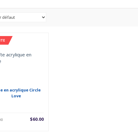
NTE
e en acrylique Circle
Love
Le
Le
$
60.00
00
prix
prix
actuel
initial
est :
était :