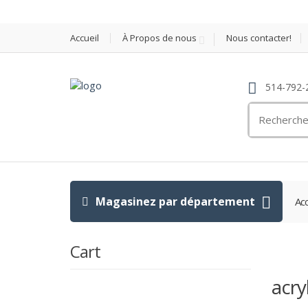
Accueil
À Propos de nous
Nous contacter!
514-792-
Search
for:
Magasinez par département
Acc
Cart
acry