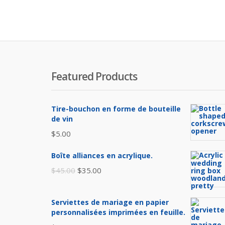
Featured Products
Tire-bouchon en forme de bouteille
de vin
$
5.00
Boîte alliances en acrylique.
Le
Le
$
45.00
$
35.00
prix
prix
initial
actuel
Serviettes de mariage en papier
était :
est :
personnalisées imprimées en feuille.