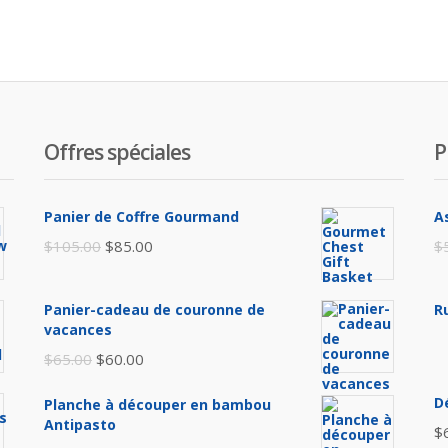
Offres spéciales
P
Panier de Coffre Gourmand
A
Le
Le
$
105.00
$
85.00
$
prix
prix
initial
actuel
Panier-cadeau de couronne de
R
était :
est :
vacances
$105.00.
$85.00.
Le
Le
$
65.00
$
60.00
prix
prix
D
Planche à découper en bambou
initial
actuel
Antipasto
$
était :
est :