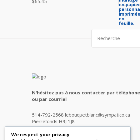
$45.00.
$35.00.
$
65.45
Search
for:
N'hésitez pas à nous contacter par téléphone
ou par courriel
514-792-2568 lebouquetblanc@sympatico.ca
Pierrefonds H9J 1J8
We respect your privacy