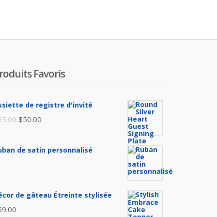
roduits Favoris
ssiette de registre d'invité
Le
Le
55.00
$
50.00
prix
prix
initial
actuel
uban de satin personnalisé
était :
est :
$55.00.
$50.00.
écor de gâteau Étreinte stylisée
69.00