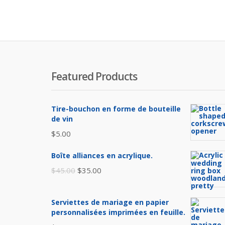
Featured Products
Tire-bouchon en forme de bouteille
de vin
$
5.00
Boîte alliances en acrylique.
Le
Le
$
45.00
$
35.00
prix
prix
initial
actuel
Serviettes de mariage en papier
était :
est :
personnalisées imprimées en feuille.